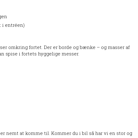
gen
t i entréen)
er omkring fortet. Der er borde og bænke – og masser af
an spise i fortets hyggelige messer.
t er nemt at komme til. Kommer du i bil så har vi en stor og