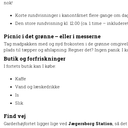
nok!
Korte rundvisninger i kanontårnet flere gange om da
Den store rundvisning kl. 12.00 (ca. 1 time – inkludere
Picnic i det grønne – eller i messerne
Tag madpakken med og nyd frokosten i de grønne omgivels
plads til tæpper og afslapning. Regner det? Ingen panik. I k
Butik og forfriskninger
I fortets butik kan I købe:
Kaffe
Vand og læskedrikke
Is
Slik
Find vej
Garderhøjfortet ligger lige ved
Jægersborg Station
, så de