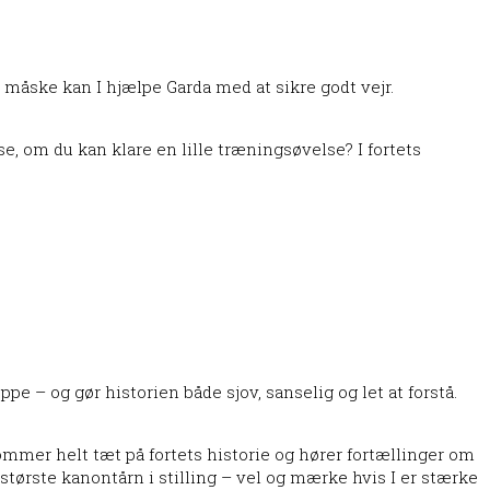
 og måske kan I hjælpe Garda med at sikre godt vejr.
 se, om du kan klare en lille træningsøvelse? I fortets
pe – og gør historien både sjov, sanselig og let at forstå.
ommer helt tæt på fortets historie og hører fortællinger om
ts største kanontårn i stilling – vel og mærke hvis I er stærke