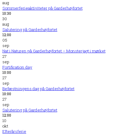
aug
Sommerferieaktiviteter på Garderhøjfortet
10:30
30
aug
Salutering på Garderhøjfortet
12:00
05
sep
Nat i Naturen på Garderhøjfortet – Monsterjagt i mørket
27
sep
Fortification day
10:00
27
sep
Befæstningens dag på Garderhøjfortet
10:00
27
sep
Salutering på Garderhøjfortet
12:00
10
okt
Efterårsferie