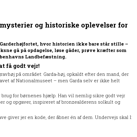
mysterier og historiske oplevelser for
rderhøjfortet, hvor historien ikke bare står stille –
oksne gå på opdagelse, løse gåder, prøve kræfter som
Københavns Landbefæstning.
 få godt vejr!
gravhøj på området: Garda‑høj, opkaldt efter den mand, der
gravet af Nationalmuseet – men Garda selv er ikke helt
brug for børnenes hjælp. Han vil nemlig sikre godt vejr
ler og opgaver, inspireret af bronzealderens solkult og
ve giver jer en kode, der åbner én af dem. Undervejs skal I: