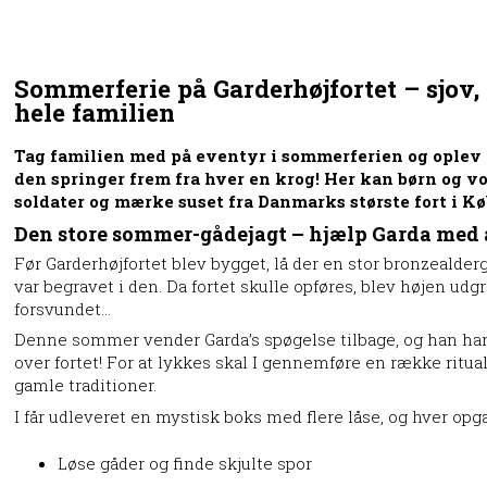
Sommerferie på Garderhøjfortet – sjov, 
hele familien
Tag familien med på eventyr i sommerferien og oplev Ga
den springer frem fra hver en krog! Her kan børn og v
soldater og mærke suset fra Danmarks største fort i 
Den store sommer-gådejagt – hjælp Garda med at
Før Garderhøjfortet blev bygget, lå der en stor bronzealder
var begravet i den. Da fortet skulle opføres, blev højen ud
forsvundet…
Denne sommer vender Garda’s spøgelse tilbage, og han har 
over fortet! For at lykkes skal I gennemføre en række ritua
gamle traditioner.
I får udleveret en mystisk boks med flere låse, og hver opga
Løse gåder og finde skjulte spor