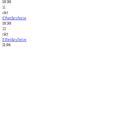
10:30
11
okt
Efterårsferie
10:30
12
okt
Efterårsferie
11:00