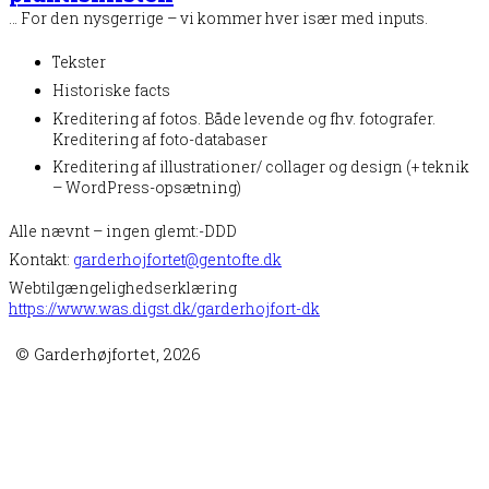
… For den nysgerrige – vi kommer hver især med inputs.
Tekster
Historiske facts
Kreditering af fotos. Både levende og fhv. fotografer.
Kreditering af foto-databaser
Kreditering af illustrationer/ collager og design (+ teknik
– WordPress-opsætning)
Alle nævnt – ingen glemt:-DDD
Kontakt:
garderhojfortet@gentofte.dk
Webtilgængelighedserklæring
https://www.was.digst.dk/garderhojfort-dk
© Garderhøjfortet, 2026