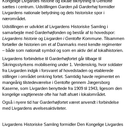
Kongelige Livgardes historie og lokale tilknytning til Gentofte
sættes i centrum. Udstillingen
Garden på Garderhøj
formidler
Livgardens nationale betydning og dets historiske spor i
nærområdet.
Udstillingen er udviklet af Livgardens Historiske Samling i
samarbejde med Garderhøjfonden og består af to hovedspor:
Livgardens historie
og
Livgarden i Gentofte Kommune
. Tilsammen
fortæller de historien om et af Danmarks mest kendte regimenter
– både som nationalt symbol og som en aktiv del af lokalhistorien.
Livgardens forbindelse til Garderhøjfortet går tilbage til
Sikringsstyrkens mobilisering under 1. Verdenskrig, hvor soldater
fra Livgarden indgik i forsvaret af hovedstaden og etablerede
stillinger i området omkring fortet. Samtidig havde regimentet en
mangeårig tilstedeværelse i Gentofte gennem Jægersborg
Kaserne, som Livgarden benyttede fra 1909 til 1943, ligesom den
kongelige vagttjeneste ofte har haft afsæt i lokalområdet.
Også i nyere tid har Garderhøjfortet været anvendt i forbindelse
med Livgardens øvelsesaktiviteter.
Livgardens Historiske Samling formidler Den Kongelige Livgardes