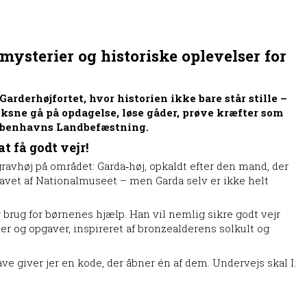
mysterier og historiske oplevelser for
rderhøjfortet, hvor historien ikke bare står stille –
oksne gå på opdagelse, løse gåder, prøve kræfter som
Københavns Landbefæstning.
 få godt vejr!
gravhøj på området: Garda‑høj, opkaldt efter den mand, der
gravet af Nationalmuseet – men Garda selv er ikke helt
brug for børnenes hjælp. Han vil nemlig sikre godt vejr
ler og opgaver, inspireret af bronzealderens solkult og
ve giver jer en kode, der åbner én af dem. Undervejs skal I: