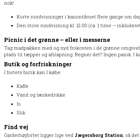
nok!
Korte rundvisninger i kanontårnet flere gange om da
Den store rundvisning kl. 12.00 (ca. 1 time – inkludere
Picnic i det grønne – eller i messerne
Tag madpakken med og nyd frokosten i de grønne omgivels
plads til tæpper og afslapning. Regner det? Ingen panik. I k
Butik og forfriskninger
I fortets butik kan I købe:
Kaffe
Vand og læskedrikke
Is
Slik
Find vej
Garderhøjfortet ligger lige ved
Jægersborg Station
, så de