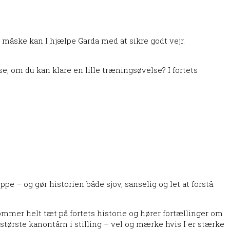
 og måske kan I hjælpe Garda med at sikre godt vejr.
 se, om du kan klare en lille træningsøvelse? I fortets
pe – og gør historien både sjov, sanselig og let at forstå.
ommer helt tæt på fortets historie og hører fortællinger om
ts største kanontårn i stilling – vel og mærke hvis I er stærke