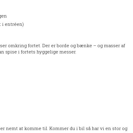
gen
t i entréen)
er omkring fortet. Der er borde og bænke – og masser af
an spise i fortets hyggelige messer.
t er nemt at komme til. Kommer du i bil så har vi en stor og