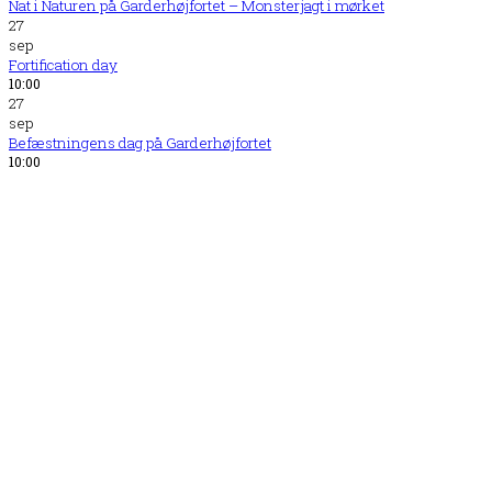
Nat i Naturen på Garderhøjfortet – Monsterjagt i mørket
27
sep
Fortification day
10:00
27
sep
Befæstningens dag på Garderhøjfortet
10:00