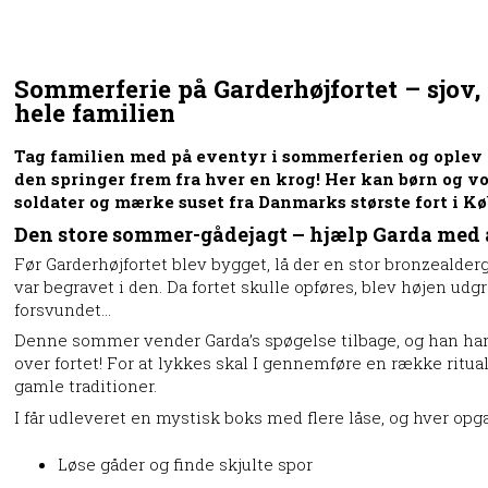
Sommerferie på Garderhøjfortet – sjov, 
hele familien
Tag familien med på eventyr i sommerferien og oplev Ga
den springer frem fra hver en krog! Her kan børn og v
soldater og mærke suset fra Danmarks største fort i 
Den store sommer-gådejagt – hjælp Garda med at
Før Garderhøjfortet blev bygget, lå der en stor bronzealder
var begravet i den. Da fortet skulle opføres, blev højen ud
forsvundet…
Denne sommer vender Garda’s spøgelse tilbage, og han har 
over fortet! For at lykkes skal I gennemføre en række ritua
gamle traditioner.
I får udleveret en mystisk boks med flere låse, og hver opga
Løse gåder og finde skjulte spor