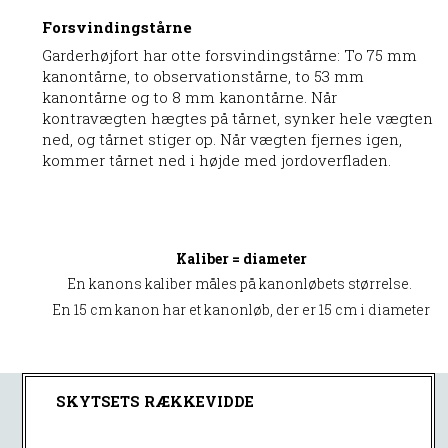
Forsvindingstårne
Garderhøjfort har otte forsvindingstårne: To 75 mm
kanontårne, to observationstårne, to 53 mm
kanontårne og to 8 mm kanontårne. Når
kontravægten hægtes på tårnet, synker hele vægten
ned, og tårnet stiger op. Når vægten fjernes igen,
kommer tårnet ned i højde med jordoverfladen.
Kaliber = diameter
En kanons kaliber måles på kanonløbets størrelse.
En 15 cm kanon har et kanonløb, der er 15 cm i diameter
SKYTSETS RÆKKEVIDDE