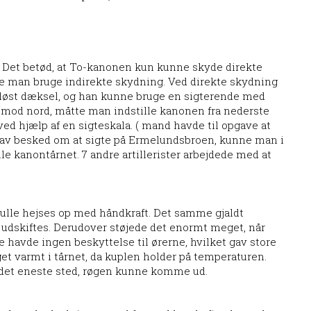
s. Det betød, at To-kanonen kun kunne skyde direkte
te man bruge indirekte skydning. Ved direkte skydning
st dæksel, og han kunne bruge en sigterende med
s mod nord, måtte man indstille kanonen fra nederste
ed hjælp af en sigteskala. ( mand havde til opgave at
gav besked om at sigte på Ermelundsbroen, kunne man i
le kanontårnet. 7 andre artillerister arbejdede med at
skulle hejses op med håndkraft. Det samme gjaldt
r udskiftes. Derudover støjede det enormt meget, når
 havde ingen beskyttelse til ørerne, hvilket gav store
t varmt i tårnet, da kuplen holder på temperaturen.
 det eneste sted, røgen kunne komme ud.