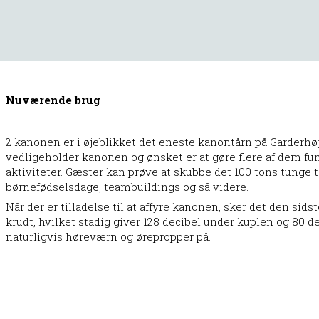
Nuværende brug
2 kanonen er i øjeblikket det eneste kanontårn på Garderhøj
vedligeholder kanonen og ønsket er at gøre flere af dem fu
aktiviteter. Gæster kan prøve at skubbe det 100 tons tunge 
børnefødselsdage, teambuildings og så videre.
Når der er tilladelse til at affyre kanonen, sker det den sid
krudt, hvilket stadig giver 128 decibel under kuplen og 80 d
naturligvis høreværn og ørepropper på.