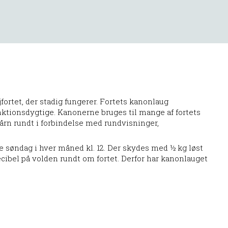
fortet, der stadig fungerer. Fortets kanonlaug
nktionsdygtige. Kanonerne bruges til mange af fortets
tårn rundt i forbindelse med rundvisninger,
ste søndag i hver måned kl. 12. Der skydes med ½ kg løst
ecibel på volden rundt om fortet. Derfor har kanonlauget