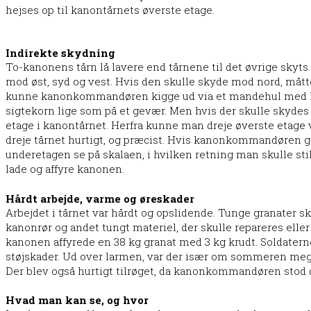
hejses op til kanontårnets øverste etage.
Indirekte skydning
To-kanonens tårn lå lavere end tårnene til det øvrige skyt
mod øst, syd og vest. Hvis den skulle skyde mod nord, måt
kunne kanonkommandøren kigge ud via et mandehul med lø
sigtekorn lige som på et gevær. Men hvis der skulle skyde
etage i kanontårnet. Herfra kunne man dreje øverste etage v
dreje tårnet hurtigt, og præcist. Hvis kanonkommandøren 
underetagen se på skalaen, i hvilken retning man skulle stil
lade og affyre kanonen.
Hårdt arbejde, varme og øreskader
Arbejdet i tårnet var hårdt og opslidende. Tunge granater 
kanonrør og andet tungt materiel, der skulle repareres elle
kanonen affyrede en 38 kg granat med 3 kg krudt. Soldaterne
støjskader. Ud over larmen, var der især om sommeren mege
Der blev også hurtigt tilrøget, da kanonkommandøren stod
Hvad man kan se, og hvor