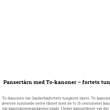
Pansertårn med To-kanoner – fortets tu
To-kanonen var Garderhøjfortets tungeste skyts. To-kanon
øverste rummede selve tårnet med de to 15 centimeter kan
var kanonkommandørens plads. Under kanontårnet var der