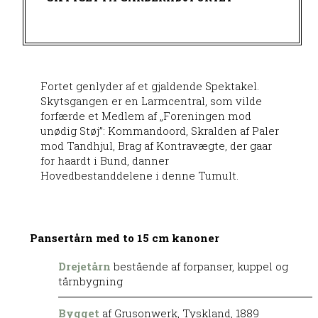
Fortet genlyder af et gjaldende Spektakel.
Skytsgangen er en Larmcentral, som vilde
forfærde et Medlem af „Foreningen mod
unødig Støj”: Kommandoord, Skralden af Paler
mod Tandhjul, Brag af Kontravægte, der gaar
for haardt i Bund, danner
Hovedbestanddelene i denne Tumult.
Pansertårn med to 15 cm kanoner
Drejetårn
bestående af forpanser, kuppel og
tårnbygning
Bygget
af Grusonwerk, Tyskland, 1889