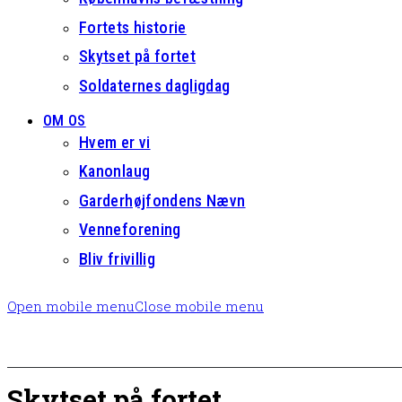
Fortets historie
Skytset på fortet
Soldaternes dagligdag
OM OS
Hvem er vi
Kanonlaug
Garderhøjfondens Nævn
Venneforening
Bliv frivillig
Open mobile menu
Close mobile menu
Skytset på fortet