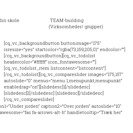
din skole
TEAM-building
(Virksomheder/ grupper)
[cq_vc_backgroundbutton buttonimage=”175″
isresize=”yes” startcolor=”rgba(73,159,205,0)” endcolor=””]
[/cq_vc_backgroundbutton][cq_vc_todolist
headercolor=”#ffffff” icon_fontawesome=””]
[cq_vc_todolist_item listcontent=”listcontent”]
[/cq_vc_todolist][cq_vc_compareslider images=”175,157″
autoslide=”0″ menus=”menu 1,menupunkt,menupunkt”
enabledrag=”on”][slidedesc]1[/slidedesc]
[slidedesc]2[/slidedesc] [slidedesc][/slidedesc]
[/cq_vc_compareslider]
on1=”Under jorden” caption2=”Over jorden” autoslide=”10″
awesome=”fas fa-arrows-alt-h” handletooltip=”Træk her”