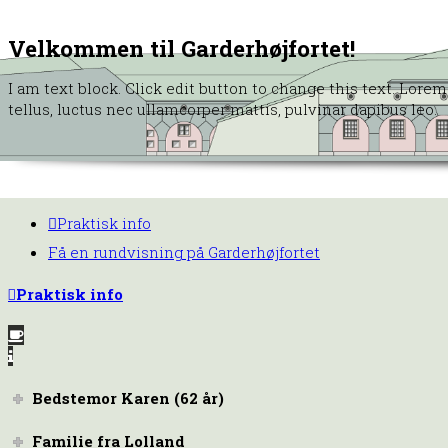
Velkommen til Garderhøjfortet!
I am text block. Click edit button to change this text. Lorem
tellus, luctus nec ullamcorper mattis, pulvinar dapibus leo.
Praktisk info
Få en rundvisning på Garderhøjfortet
Praktisk info
Bedstemor Karen (62 år)
Familie fra Lolland