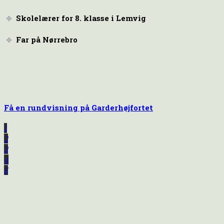
Skolelærer for 8. klasse i Lemvig
Far på Nørrebro
Få en rundvisning på Garderhøjfortet
1
2
3
4
5