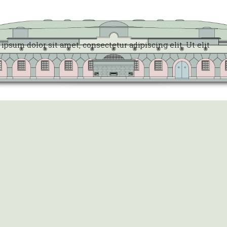
 ipsum dolor sit amet, consectetur adipiscing elit. Ut elit