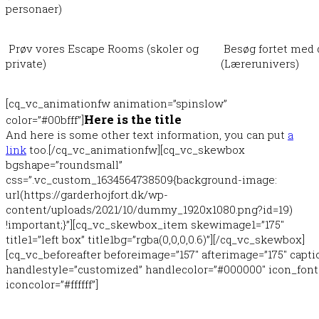
personaer)
Prøv vores Escape Rooms (skoler og
Besøg fortet med 
private)
(Lærerunivers)
[cq_vc_animationfw animation=”spinslow”
Here is the title
color=”#00bfff”]
And here is some other text information, you can put
a
link
too.[/cq_vc_animationfw][cq_vc_skewbox
bgshape=”roundsmall”
css=”.vc_custom_1634564738509{background-image:
url(https://garderhojfort.dk/wp-
content/uploads/2021/10/dummy_1920x1080.png?id=19)
!important;}”][cq_vc_skewbox_item skewimage1=”175″
title1=”left box” title1bg=”rgba(0,0,0,0.6)”][/cq_vc_skewbox]
[cq_vc_beforeafter beforeimage=”157″ afterimage=”175″ capti
handlestyle=”customized” handlecolor=”#000000″ icon_font
iconcolor=”#ffffff”]