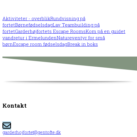
Aktiviteter - overblik
Rundvisning på
fortet
Børnefødselsdag
Lav Teambuilding på
fortet
Garderhøjfortets Escape Rooms
Kom på en guidet
vandretur i Ermelunden
Natureventyr for små
børn
Escape room fødselsdag
Break in boks
Kontakt
garderhojfortet@gentofte.dk