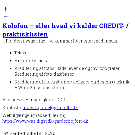
Kolofon – eller hvad vi kalder CREDIT- /
praktisklisten
… For den nysgerrige – vi kommer hver især med inputs.
Tekster
Historiske facts
Kreditering af fotos. Både levende og fhv. fotografer.
Kreditering af foto-databaser
Kreditering af illustrationer/ collager og design (+ teknik
– WordPress-opsætning)
Alle nævnt – ingen glemt:-DDD
Kontakt:
garderhojfortet@gentofte.dk
Webtilgængelighedserklæring
https://www.was.digst.dk/garderhojfort-dk
© Garderhøjfortet, 2026