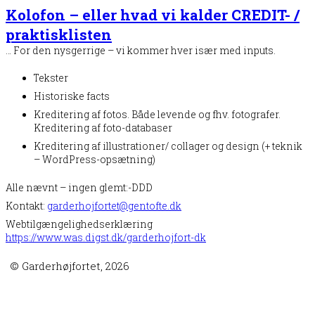
Kolofon – eller hvad vi kalder CREDIT- /
praktisklisten
… For den nysgerrige – vi kommer hver især med inputs.
Tekster
Historiske facts
Kreditering af fotos. Både levende og fhv. fotografer.
Kreditering af foto-databaser
Kreditering af illustrationer/ collager og design (+ teknik
– WordPress-opsætning)
Alle nævnt – ingen glemt:-DDD
Kontakt:
garderhojfortet@gentofte.dk
Webtilgængelighedserklæring
https://www.was.digst.dk/garderhojfort-dk
© Garderhøjfortet, 2026