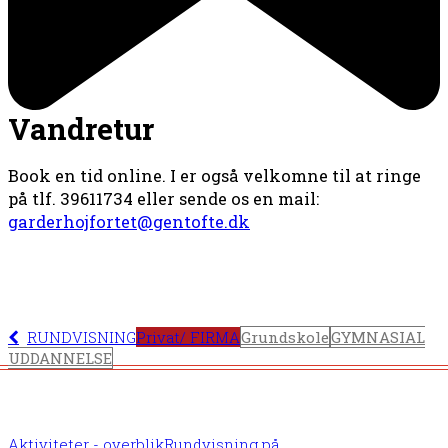
Vandretur
Book en tid online. I er også velkomne til at ringe
på tlf. 39611734 eller sende os en mail:
garderhojfortet@gentofte.dk
RUNDVISNING
Privat/ FIRMA
Grundskole
GYMNASIAL
UDDANNELSE
Aktiviteter - overblik
Rundvisning på