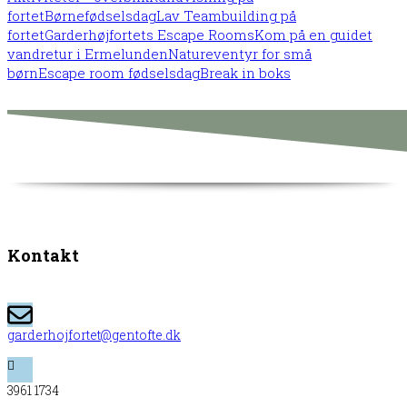
fortet
Børnefødselsdag
Lav Teambuilding på
fortet
Garderhøjfortets Escape Rooms
Kom på en guidet
vandretur i Ermelunden
Natureventyr for små
børn
Escape room fødselsdag
Break in boks
Kontakt
garderhojfortet@gentofte.dk
3961 1734