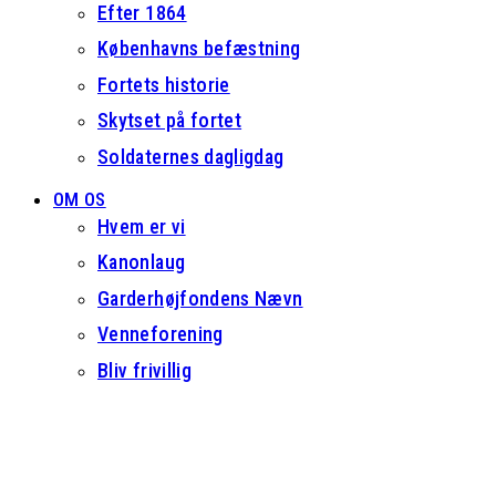
Efter 1864
Københavns befæstning
Fortets historie
Skytset på fortet
Soldaternes dagligdag
OM OS
Hvem er vi
Kanonlaug
Garderhøjfondens Nævn
Venneforening
Bliv frivillig
Open
Close
mobile
mobile
menu
menu