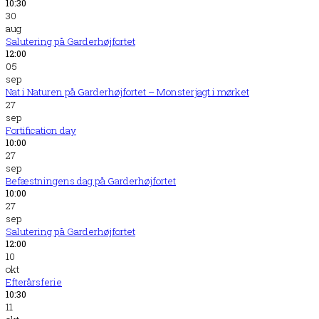
10:30
30
aug
Salutering på Garderhøjfortet
12:00
05
sep
Nat i Naturen på Garderhøjfortet – Monsterjagt i mørket
27
sep
Fortification day
10:00
27
sep
Befæstningens dag på Garderhøjfortet
10:00
27
sep
Salutering på Garderhøjfortet
12:00
10
okt
Efterårsferie
10:30
11