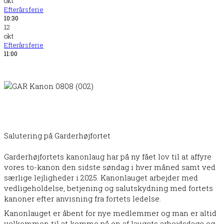
okt
Efterårsferie
10:30
12
okt
Efterårsferie
11:00
Salutering på Garderhøjfortet
Garderhøjfortets kanonlaug har på ny fået lov til at affyre
vores to-kanon den sidste søndag i hver måned samt ved
særlige lejligheder i 2025. Kanonlauget arbejder med
vedligeholdelse, betjening og salutskydning med fortets
kanoner efter anvisning fra fortets ledelse.
Kanonlauget er åbent for nye medlemmer og man er altid
velkommen til at komme på en af laugets arbejdsdage og