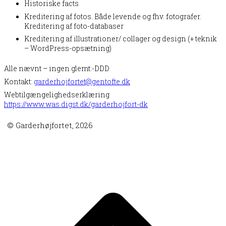
Historiske facts
Kreditering af fotos. Både levende og fhv. fotografer.
Kreditering af foto-databaser
Kreditering af illustrationer/ collager og design (+ teknik
– WordPress-opsætning)
Alle nævnt – ingen glemt:-DDD
Kontakt:
garderhojfortet@gentofte.dk
Webtilgængelighedserklæring
https://www.was.digst.dk/garderhojfort-dk
© Garderhøjfortet, 2026
B