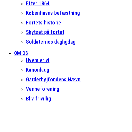
Efter 1864
Københavns befæstning
Fortets historie
Skytset på fortet
Soldaternes dagligdag
OM OS
Hvem er vi
Kanonlaug
Garderhøjfondens Nævn
Venneforening
Bliv frivillig
Open
Close
mobile
mobile
menu
menu