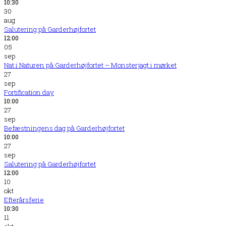
10:30
30
aug
Salutering på Garderhøjfortet
12:00
05
sep
Nat i Naturen på Garderhøjfortet – Monsterjagt i mørket
27
sep
Fortification day
10:00
27
sep
Befæstningens dag på Garderhøjfortet
10:00
27
sep
Salutering på Garderhøjfortet
12:00
10
okt
Efterårsferie
10:30
11