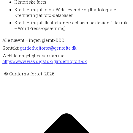
Historiske facts
Kreditering af fotos. Både levende og fhv. fotografer.
Kreditering af foto-databaser
Kreditering af illustrationer/ collager og design (+ teknik
– WordPress-opsætning)
Alle nævnt – ingen glemt:-DDD
Kontakt:
garderhojfortet@gentofte.dk
Webtilgængelighedserklæring
https://www.was.digst.dk/garderhojfort-dk
© Garderhøjfortet, 2026
B