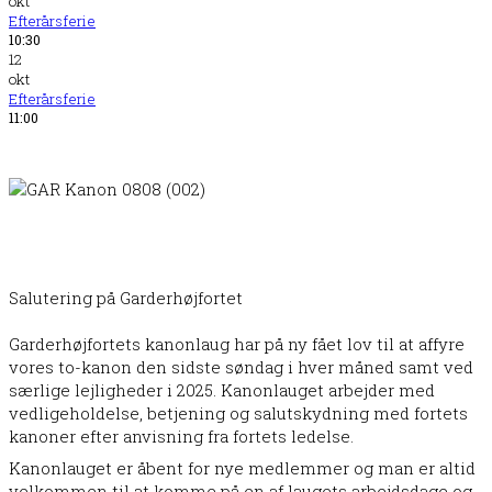
okt
Efterårsferie
10:30
12
okt
Efterårsferie
11:00
Salutering på Garderhøjfortet
Garderhøjfortets kanonlaug har på ny fået lov til at affyre
vores to-kanon den sidste søndag i hver måned samt ved
særlige lejligheder i 2025. Kanonlauget arbejder med
vedligeholdelse, betjening og salutskydning med fortets
kanoner efter anvisning fra fortets ledelse.
Kanonlauget er åbent for nye medlemmer og man er altid
velkommen til at komme på en af laugets arbejdsdage og